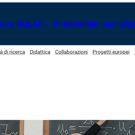
cerca SOLAR – Photovoltaic and win
tà di ricerca
Didattica
Collaborazioni
Progetti europei